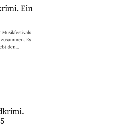
krimi. Ein
 Musikfestivals
os zusammen. Es
ebt den...
dkrimi.
 5