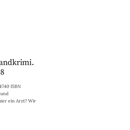
landkrimi.
 8
64740 ISBN
 und
 hier ein Arzt? Wir