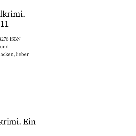
dkrimi.
 11
3276 ISBN
 und
acken, lieber
krimi. Ein