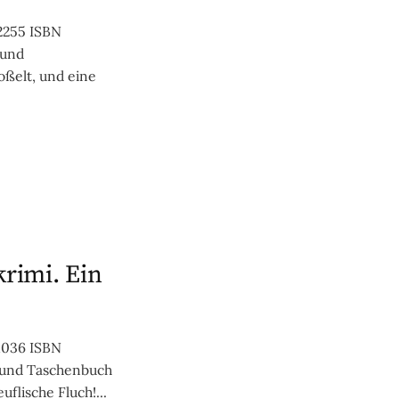
2255 ISBN
 und
oßelt, und eine
krimi. Ein
1036 ISBN
 und Taschenbuch
uflische Fluch!...