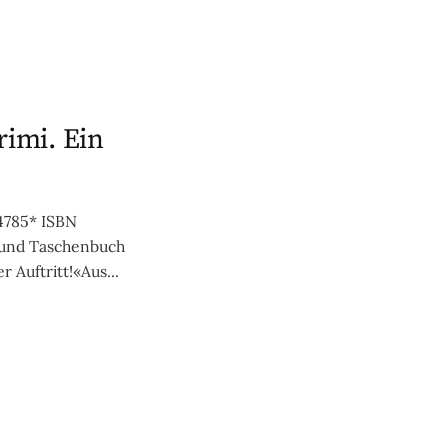
rimi. Ein
4785* ISBN
 und Taschenbuch
r Auftritt!«Aus...