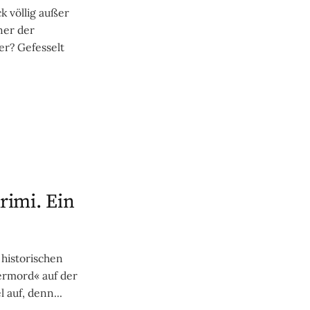
ck völlig außer
ner der
er? Gefesselt
krimi. Ein
 historischen
ermord« auf der
l auf, denn...