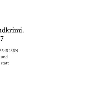
andkrimi.
 7
63545 ISBN
 und
statt