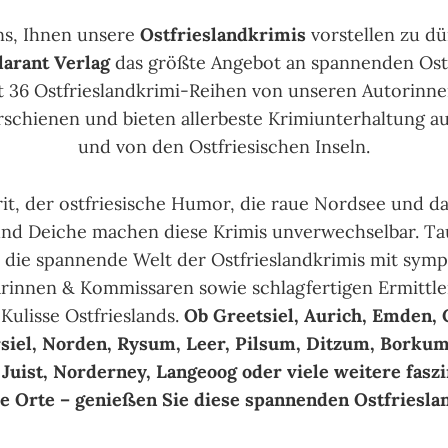
ns, Ihnen unsere
Ostfrieslandkrimis
vorstellen zu dü
larant Verlag
das größte Angebot an spannenden Ostf
t 36 Ostfrieslandkrimi-Reihen von unseren Autorinne
erschienen und bieten allerbeste Krimiunterhaltung au
und von den Ostfriesischen Inseln.
rit, der ostfriesische Humor, die raue Nordsee und 
und Deiche machen diese Krimis unverwechselbar. Tau
n die spannende Welt der Ostfrieslandkrimis mit sym
innen & Kommissaren sowie schlag­fertigen Ermittle
 Kulisse Ostfrieslands.
Ob Greetsiel, Aurich, Emden, C
siel, Norden, Rysum, Leer, Pilsum, Ditzum, Borkum
Juist, Norderney, Langeoog oder viele weitere faszi
he Orte – genießen Sie diese span­nenden Ostfriesla