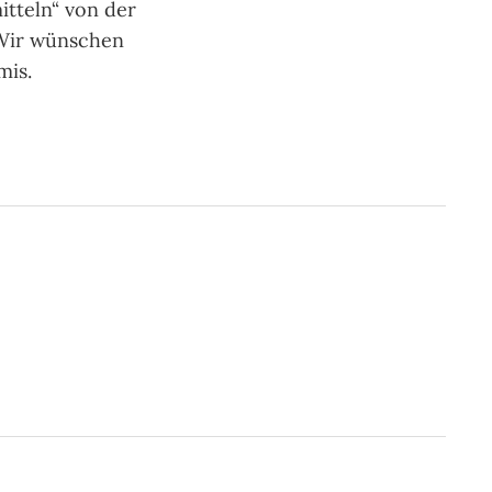
tteln“ von der
 Wir wün­schen
mis.