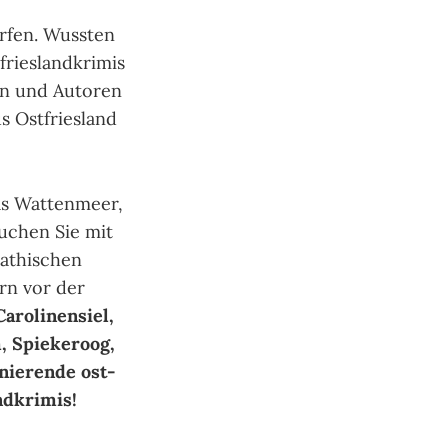
rfen. Wussten
rieslandkrimis
n und Auto­ren
s Ostfriesland
das Wattenmeer,
­chen Sie mit
pathischen
rn vor der
arolinensiel,
, Spiekeroog,
nierende ost­
ndkrimis!