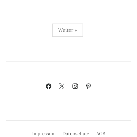
Seitennummerierung
Weiter »
der
Beiträge
Impressum
Datenschutz
AGB