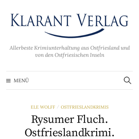
Zum
Inhalt
überspringen
Allerbeste Krimiunterhaltung aus Ostfriesland und
von den Ostfriesischen Inseln
Suche
nach:
MENÜ
ELE WOLFF
OSTFRIESLANDKRIMIS
/
Rysumer Fluch.
Ostfrieslandkrimi.