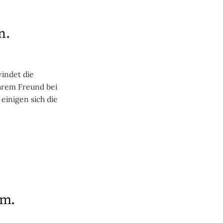
n.
windet die
hrem Freund bei
einigen sich die
um.