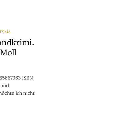
ITSMA
landkrimi.
Moll
965867963 ISBN
 und
möchte ich nicht