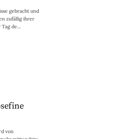
isse gebracht und
n zufällig ihrer
 Tag de...
osefine
rd von