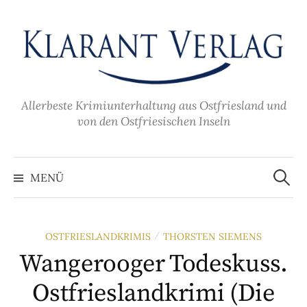
Zum
Inhalt
überspringen
Allerbeste Krimiunterhaltung aus Ostfriesland und
von den Ostfriesischen Inseln
Suche
nach:
MENÜ
OSTFRIESLANDKRIMIS
THORSTEN SIEMENS
/
Wangerooger Todeskuss.
Ostfrieslandkrimi (Die