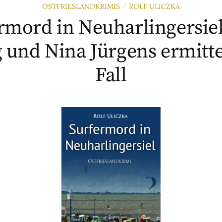
OSTFRIESLANDKRIMIS
ROLF ULICZKA
/
rmord in Neuharlingersiel
 und Nina Jürgens ermitte
Fall