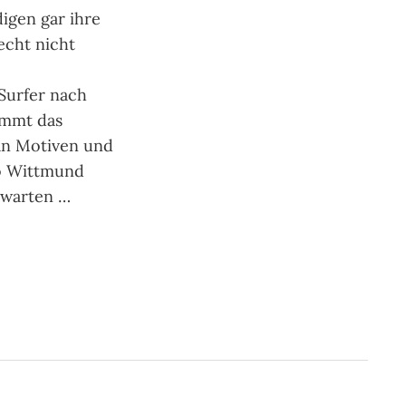
igen gar ihre
echt nicht
Surfer nach
ammt das
 an Motiven und
po Wittmund
 warten …