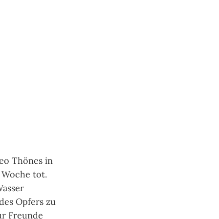
eo Thönes in
 Woche tot.
Wasser
des Opfers zu
ur Freunde