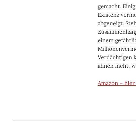
gemacht. Einig
Existenz verni
abgeneigt. Ste
Zusammenhang m
einem gefährli
Millionenvermö
Verdächtigen 
ahnen nicht, 
Amazon – hier 