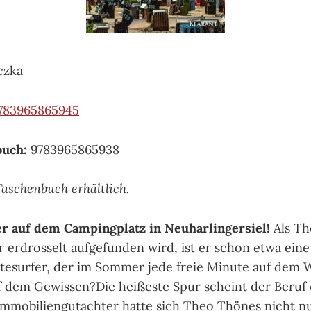
czka
783965865945
buch:
9783965865938
Taschenbuch erhältlich.
er auf dem Campingplatz in Neuharlingersiel!
Als Th
erdrosselt aufgefunden wird, ist er schon etwa eine
tesurfer, der im Sommer jede freie Minute auf dem 
f dem Gewissen?Die heißeste Spur scheint der Beruf 
 Immobiliengutachter hatte sich Theo Thönes nicht n