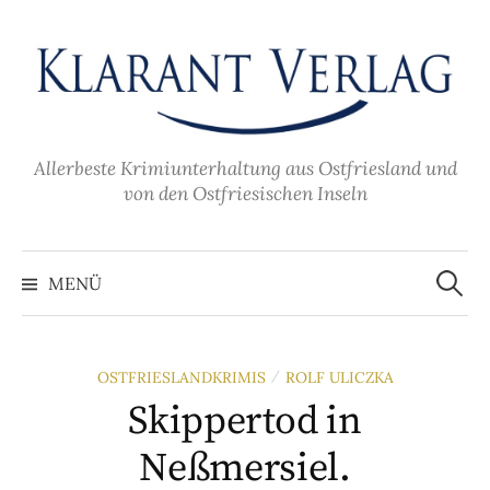
Zum
Inhalt
überspringen
Allerbeste Krimiunterhaltung aus Ostfriesland und
von den Ostfriesischen Inseln
Suche
nach:
MENÜ
OSTFRIESLANDKRIMIS
ROLF ULICZKA
/
Skippertod in
Neßmersiel.