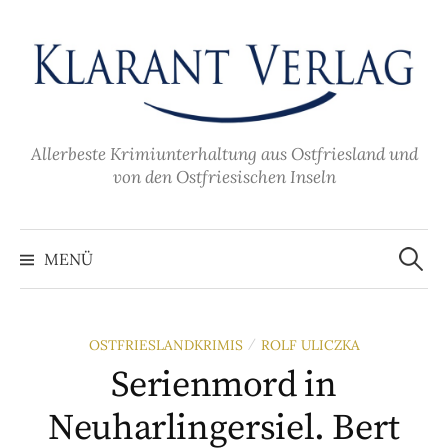
Zum
Inhalt
überspringen
Allerbeste Krimiunterhaltung aus Ostfriesland und
von den Ostfriesischen Inseln
Suche
nach:
MENÜ
OSTFRIESLANDKRIMIS
ROLF ULICZKA
/
Serienmord in
Neuharlingersiel. Bert