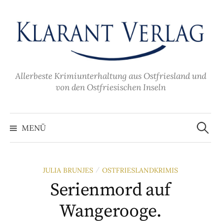
Zum
Inhalt
überspringen
Allerbeste Krimiunterhaltung aus Ostfriesland und
von den Ostfriesischen Inseln
Suche
nach:
MENÜ
JULIA BRUNJES
OSTFRIESLANDKRIMIS
/
Serienmord auf
Wangerooge.