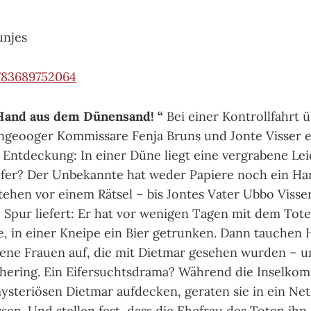
unjes
783689752064
 Hand aus dem Dünensand!
“
Bei einer Kontrollfahrt ü
ngeooger Kommissare Fenja Bruns und Jonte Visser e
Entdeckung: In einer Düne liegt eine vergrabene Le
fer? Der Unbekannte hat weder Papiere noch ein Han
stehen vor einem Rätsel – bis Jontes Vater Ubbo Visse
Spur liefert: Er hat vor wenigen Tagen mit dem Tote
, in einer Kneipe ein Bier getrunken. Dann tauchen 
ene Frauen auf, die mit Dietmar gesehen wurden – u
hering. Ein Eifersuchtsdrama? Während die Inselkom
mysteriösen Dietmar aufdecken, geraten sie in ein Ne
en. Und stellen fest, dass die Ehefrau des Toten ihn 