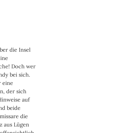
ber die Insel
ine
iche! Doch wer
dy bei sich.
r eine
n, der sich
Hinweise auf
nd beide
missare die
tz aus Lügen
offensichtlich