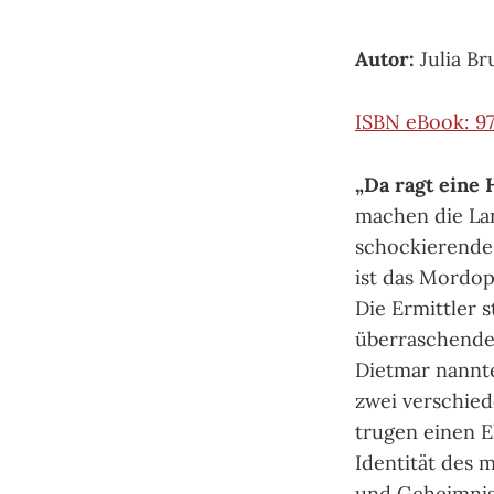
Autor:
Julia Br
ISBN eBook: 9
„Da ragt eine
machen die La
schockierende 
ist das Mordop
Die Ermittler 
überraschende 
Dietmar nannte
zwei verschied
trugen einen E
Identität des 
und Geheimniss