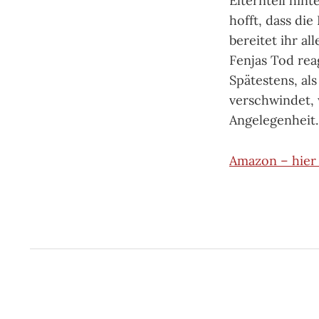
Elternteil hin
hofft, dass di
bereitet ihr al
Fenjas Tod reag
Spätestens, al
verschwindet, 
Angelegenheit
Amazon – hier 