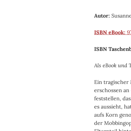
Autor:
Susanne
ISBN eBook:
9
ISBN Taschen
Als eBook und 
Ein tragischer
erschossen an 
feststellen, da
es aussieht, h
aufs Korn gen
der Mobbingopf