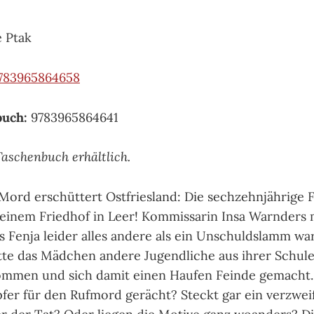
 Ptak
783965864658
buch:
9783965864641
Taschenbuch erhältlich.
 Mord erschüttert Ostfriesland: Die sechzehnjährige F
einem Friedhof in Leer! Kommissarin Insa Warnders 
ss Fenja leider alles andere als ein Unschuldslamm wa
atte das Mädchen andere Jugendliche aus ihrer Schule
ommen und sich damit einen Haufen Feinde gemacht. 
er für den Rufmord gerächt? Steckt gar ein verzweif