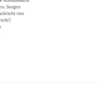
Die Kommissarin
gen. Sorgen
Nachricht von
rickt?
s
n