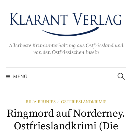
Zum
Inhalt
überspringen
Allerbeste Krimiunterhaltung aus Ostfriesland und
von den Ostfriesischen Inseln
Suche
nach:
MENÜ
JULIA BRUNJES
OSTFRIESLANDKRIMIS
/
Ringmord auf Norderney.
Ostfrieslandkrimi (Die