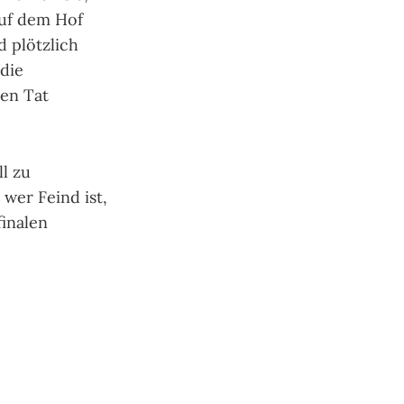
auf dem Hof
 plötzlich
 die
en Tat
l zu
wer Feind ist,
finalen