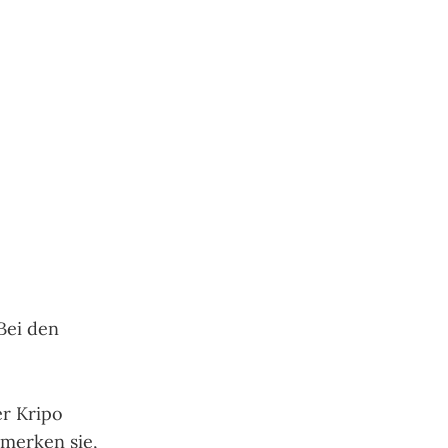
Bei den
r Kripo
 merken sie,