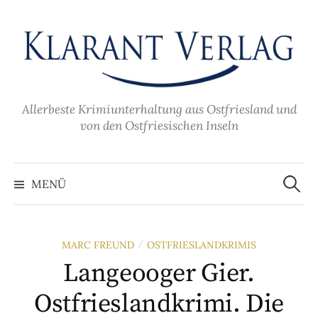
Zum
Inhalt
überspringen
Allerbeste Krimiunterhaltung aus Ostfriesland und
von den Ostfriesischen Inseln
Suche
nach:
MENÜ
MARC FREUND
OSTFRIESLANDKRIMIS
/
Langeooger Gier.
Ostfrieslandkrimi. Die