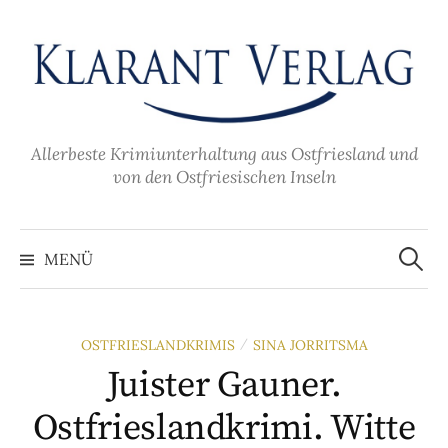
Zum
Inhalt
überspringen
Allerbeste Krimiunterhaltung aus Ostfriesland und
von den Ostfriesischen Inseln
Suche
nach:
MENÜ
OSTFRIESLANDKRIMIS
SINA JORRITSMA
/
Juister Gauner.
Ostfrieslandkrimi. Witte