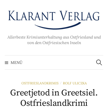
Zum
Inhalt
überspringen
Allerbeste Krimiunterhaltung aus Ostfriesland und
von den Ostfriesischen Inseln
Suche
nach:
MENÜ
OSTFRIESLANDKRIMIS
ROLF ULICZKA
/
Greetjetod in Greetsiel.
Ostfrieslandkrimi