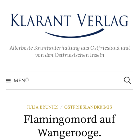
Zum
Inhalt
überspringen
Allerbeste Krimiunterhaltung aus Ostfriesland und
von den Ostfriesischen Inseln
Suche
nach:
MENÜ
JULIA BRUNJES
OSTFRIESLANDKRIMIS
/
Flamingomord auf
Wangerooge.