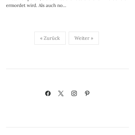
ermordet wird. Als auch no...
Seitennummerierung
« Zurück
Weiter »
der
Beiträge